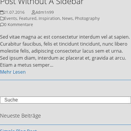
Post Without A Sidebar
21.07.2016
4dm1n99
Events
,
Featured
,
Inspiration
,
News
,
Photography
0 Kommentare
Sed vitae magna ac est consectetur interdum vel at sapien.
Curabitur faucibus, felis et tincidunt tincidunt, nunc libero
molestie felis, adipiscing consectetur lacus sem et urna.
Sed ipsum diam, interdum ac placerat et, gravida at arcu.
Etiam a metus semper…
Mehr Lesen
Search
Neueste Beiträge