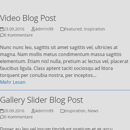
Video Blog Post
23.09.2016
4dm1n99
Featured
,
Inspiration
0 Kommentare
Nunc nunc leo, sagittis sit amet sagittis vel, ultricies at
magna. Nam mollis metus condimentum massa sagittis
elementum. Etiam nisl nulla, pretium ac lectus vel, placerat
faucibus ligula. Class aptent taciti sociosqu ad litora
torquent per conubia nostra, per inceptos…
Mehr Lesen
Gallery Slider Blog Post
20.09.2016
4dm1n99
Inspiration
,
News
0 Kommentare
Donec eu leo vel ipsum tincidunt pretium et et arcu.