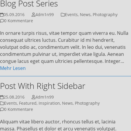
Blog Post Series
05.09.2016
4dm1n99
Events
,
News
,
Photography
0 Kommentare
In ornare turpis risus, vitae tempor quam viverra eu. Nulla
consequat ultrices luctus. Curabitur id mi hendrerit,
volutpat odio ac, condimentum velit. In leo dui, venenatis
condimentum pulvinar ut, imperdiet vitae ligula. Aenean
congue lacus eget quam ultricies pellentesque. Integer…
Mehr Lesen
Post With Right Sidebar
25.08.2016
4dm1n99
Events
,
Featured
,
Inspiration
,
News
,
Photography
0 Kommentare
Aliquam vitae libero auctor, rhoncus tellus et, lacinia
massa. Phasellus et dolor et arcu venenatis volutpat.