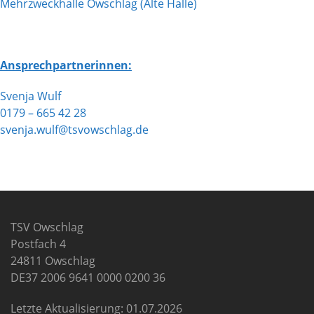
Mehrzweckhalle Owschlag (Alte Halle)
Ansprechpartnerinnen:
Svenja Wulf
0179 – 665 42 28
svenja.wulf@tsvowschlag.de
TSV Owschlag
Postfach 4
24811 Owschlag
DE37 2006 9641 0000 0200 36
Letzte Aktualisierung: 01.07.2026