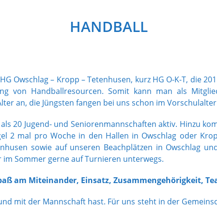
HANDBALL
 HG Owschlag – Kropp – Tetenhusen, kurz HG O-K-T, die 20
von Handballresourcen. Somit kann man als Mitglied
ter an, die Jüngsten fangen bei uns schon im Vorschulalter
hr als 20 Jugend- und Seniorenmannschaften aktiv. Hinzu ko
egel 2 mal pro Woche in den Hallen in Owschlag oder Kr
nhusen sowie auf unseren Beachplätzen in Owschlag und 
wir im Sommer gerne auf Turnieren unterwegs.
 Spaß am Miteinander, Einsatz, Zusammengehörigkeit, T
und mit der Mannschaft hast. Für uns steht in der Gemeinsc