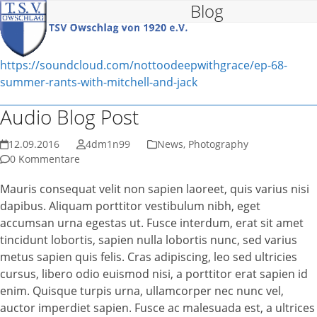
Blog
Open
Close
Skip
to
mobile
mobile
content
menu
menu
https://soundcloud.com/nottoodeepwithgrace/ep-68-
summer-rants-with-mitchell-and-jack
Audio Blog Post
12.09.2016
4dm1n99
News
,
Photography
0 Kommentare
Mauris consequat velit non sapien laoreet, quis varius nisi
dapibus. Aliquam porttitor vestibulum nibh, eget
accumsan urna egestas ut. Fusce interdum, erat sit amet
tincidunt lobortis, sapien nulla lobortis nunc, sed varius
metus sapien quis felis. Cras adipiscing, leo sed ultricies
cursus, libero odio euismod nisi, a porttitor erat sapien id
enim. Quisque turpis urna, ullamcorper nec nunc vel,
auctor imperdiet sapien. Fusce ac malesuada est, a ultrices