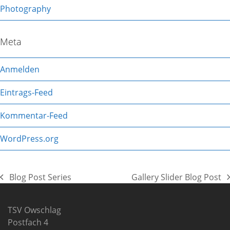
Photography
Meta
Anmelden
Eintrags-Feed
Kommentar-Feed
WordPress.org
Blog Post Series
Gallery Slider Blog Post
vorheriger
Nächster
Beitrag:
Beitrag:
TSV Owschlag
Postfach 4