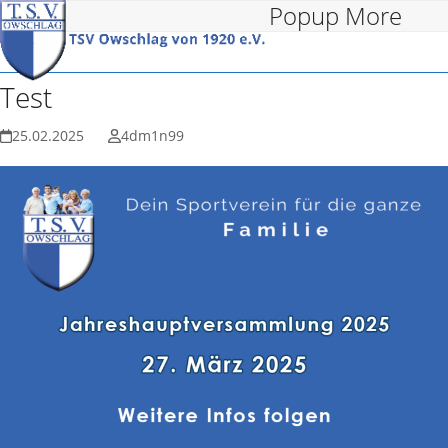
Popup More
Open
Close
Skip
to
mobile
mobile
content
menu
menu
Test
25.02.2025
4dm1n99