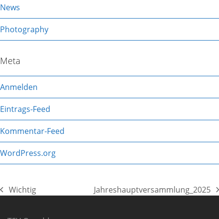
News
Photography
Meta
Anmelden
Eintrags-Feed
Kommentar-Feed
WordPress.org
Wichtig
Jahreshauptversammlung_2025
vorheriger
Nächster
Beitrag:
Beitrag: