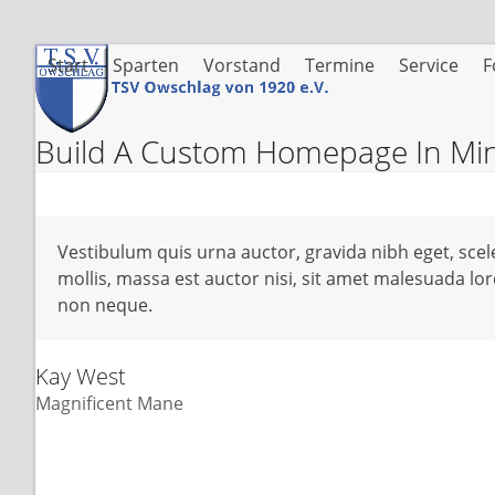
Skip
to
content
Start
Sparten
Vorstand
Termine
Service
F
Build A Custom Homepage In Mi
Vestibulum quis urna auctor, gravida nibh eget, scel
mollis, massa est auctor nisi, sit amet malesuada l
non neque.
Kay West
Magnificent Mane