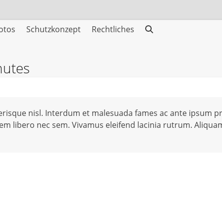
otos
Schutzkonzept
Rechtliches
nutes
erisque nisl. Interdum et malesuada fames ac ante ipsum pri
orem libero nec sem. Vivamus eleifend lacinia rutrum. Aliq