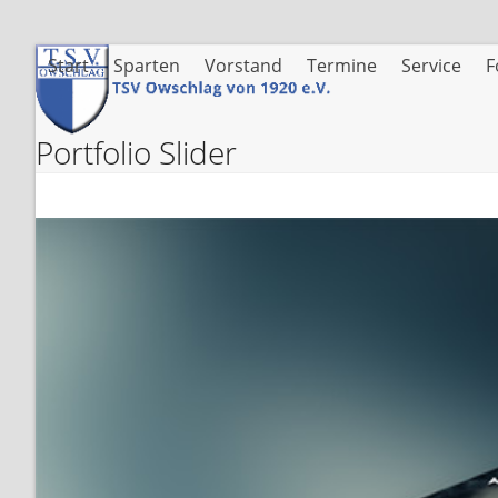
Skip
to
content
Start
Sparten
Vorstand
Termine
Service
F
Portfolio Slider