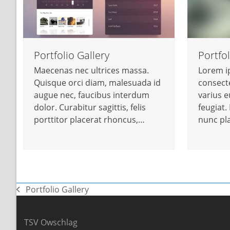
Portfolio Gallery
Portfol
Maecenas nec ultrices massa.
Lorem i
Quisque orci diam, malesuada id
consecte
augue nec, faucibus interdum
varius 
dolor. Curabitur sagittis, felis
feugiat.
porttitor placerat rhoncus,…
nunc pl
Portfolio Gallery
vorheriger
Beitrag:
TSV Owschlag