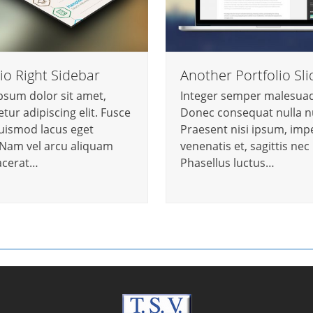
io Right Sidebar
Another Portfolio Sli
psum dolor sit amet,
Integer semper malesuada
tur adipiscing elit. Fusce
Donec consequat nulla n
euismod lacus eget
Praesent nisi ipsum, impe
 Nam vel arcu aliquam
venenatis et, sagittis nec
acerat…
Phasellus luctus…